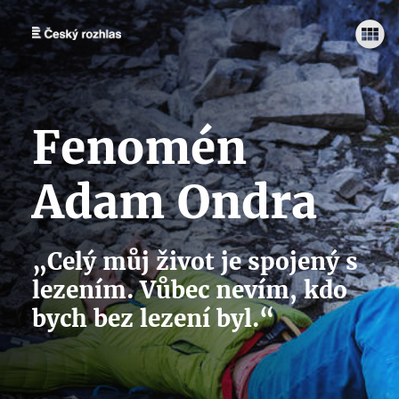
Fenomén
Adam Ondra
„Celý můj život je spojený s
lezením. Vůbec nevím, kdo
bych bez lezení byl.“